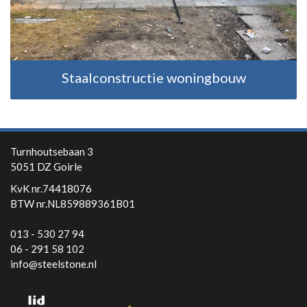
Staalconstructie woningbouw
Turnhoutsebaan 3
5051 DZ Goirle
KvK nr.74418076
BTW nr.NL859889361B01
013 - 530 27 94
06 - 291 58 102
info@steelstone.nl