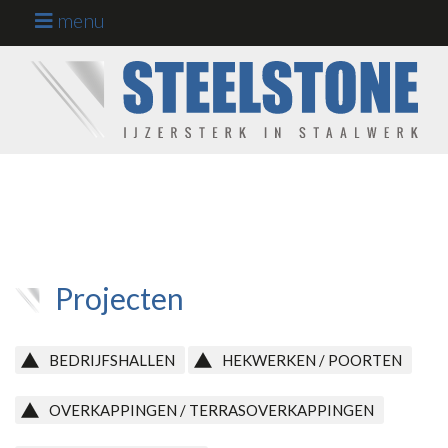
menu
Staalconstructies
op maat
Home
Werkgebieden
Projecten
Onze kracht
Projecten
Werken en
BEDRIJFSHALLEN
HEKWERKEN / POORTEN
leren bij ons
OVERKAPPINGEN / TERRASOVERKAPPINGEN
Over ons