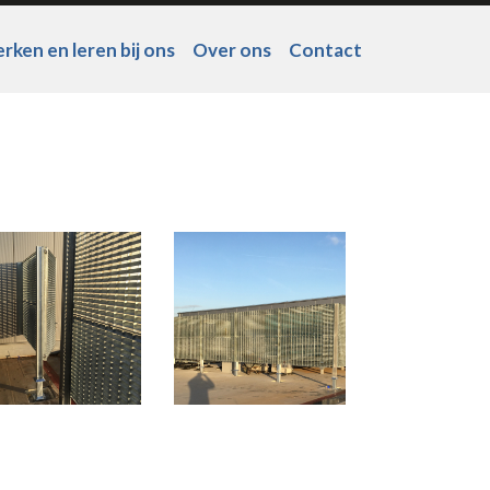
rken en leren bij ons
Over ons
Contact