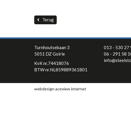
Terug
Turnhoutsebaan 3
013 - 530 27
5051 DZ Goirle
06 - 291 58 
info@steelsto
KvK nr.74418076
BTW nr.NL859889361B01
webdesign aceview internet