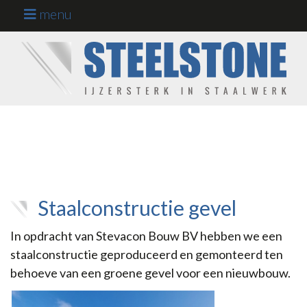
menu
Staalconstructies
op maat
Home
Werkgebieden
Projecten
Onze kracht
Staalconstructie gevel
Werken en
In opdracht van Stevacon Bouw BV hebben we een
leren bij ons
staalconstructie geproduceerd en gemonteerd ten
behoeve van een groene gevel voor een nieuwbouw.
Over ons