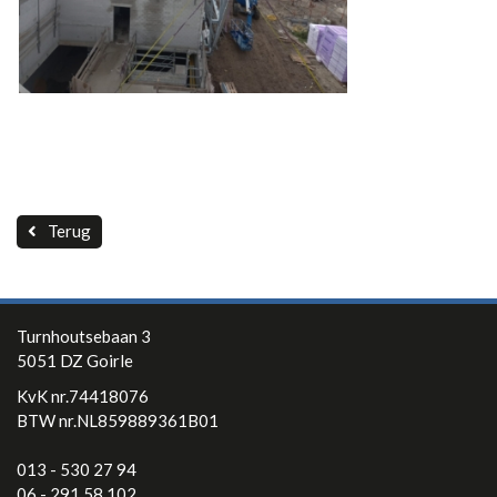
Terug
Turnhoutsebaan 3
5051 DZ Goirle
KvK nr.74418076
BTW nr.NL859889361B01
013 - 530 27 94
06 - 291 58 102