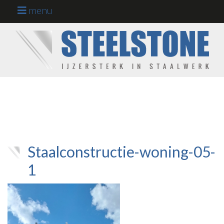
menu
Staalconstructies
op maat
Home
Werkgebieden
Projecten
Onze kracht
Staalconstructie-woning-05-
1
Werken en
leren bij ons
Over ons