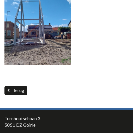
Contact
Terug
Turnhoutsebaan 3
5051 DZ Goirle