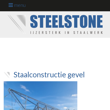
menu
Staalconstructies
op maat
Home
Werkgebieden
Projecten
Onze kracht
Staalconstructie gevel
Werken en
leren bij ons
Over ons