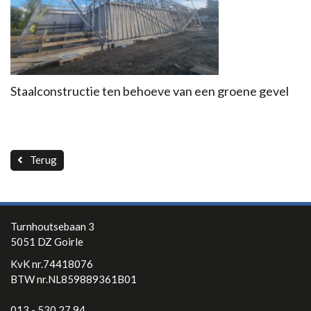
Contact
Staalconstructie ten behoeve van een groene gevel
Terug
Turnhoutsebaan 3
5051 DZ Goirle
KvK nr.74418076
BTW nr.NL859889361B01
013 - 530 27 94