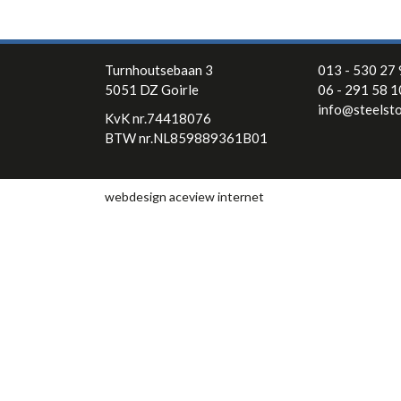
Turnhoutsebaan 3
013 - 530 27
5051 DZ Goirle
06 - 291 58 
info@steelsto
KvK nr.74418076
BTW nr.NL859889361B01
webdesign aceview internet