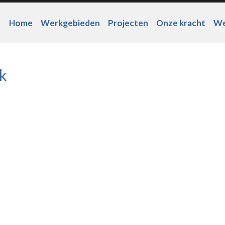
Home
Werkgebieden
Projecten
Onze kracht
We
k