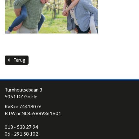
Contact
Terug
Turnhoutsebaan 3
5051 DZ Goirle
KvK nr.74418076
BTW nr.NL859889361B01
013 - 530 27 94
06 - 291 58 102