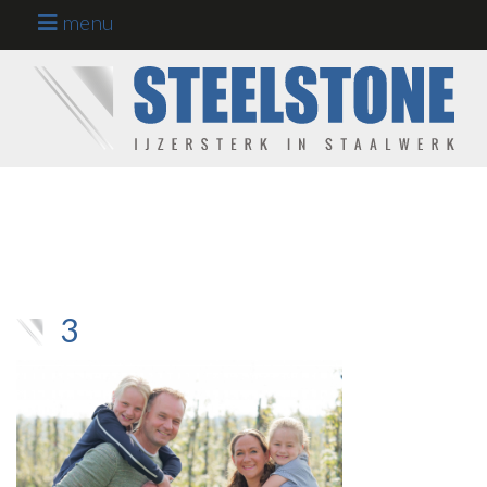
menu
Staalconstructies
op maat
Home
Werkgebieden
Projecten
Onze kracht
3
Werken en
leren bij ons
Over ons